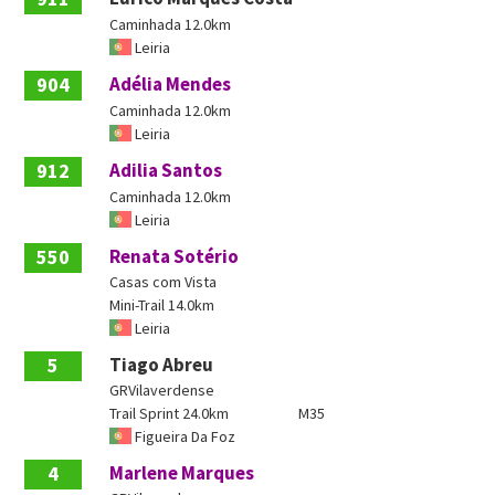
Caminhada 12.0km
Leiria
904
Adélia Mendes
Caminhada 12.0km
Leiria
912
Adilia Santos
Caminhada 12.0km
Leiria
550
Renata Sotério
Casas com Vista
Mini-Trail 14.0km
Leiria
5
Tiago Abreu
GRVilaverdense
Trail Sprint 24.0km
M35
Figueira Da Foz
4
Marlene Marques