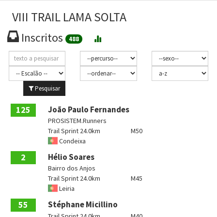
VIII TRAIL LAMA SOLTA
Inscritos
488
Pesquisar
125
João Paulo Fernandes
PROSISTEM.Runners
Trail Sprint 24.0km
M50
Condeixa
2
Hélio Soares
Bairro dos Anjos
Trail Sprint 24.0km
M45
Leiria
55
Stéphane Micillino
Trail Sprint 24.0km
M40