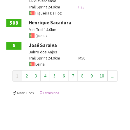
GRVilaverdense
Trail Sprint 24.0km
F35
Figueira Da Foz
508
Henrique Sacadura
Mini-Trail 14.0km
Queluz
6
José Saraiva
Bairro dos Anjos
Trail Sprint 24.0km
M50
Leiria
1
2
3
4
5
6
7
8
9
10
...
Masculinos
Femininos