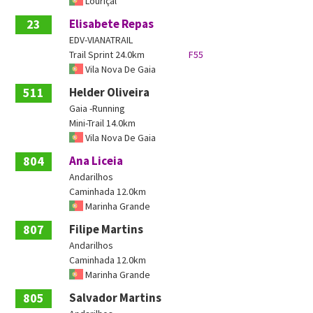
Louriçal
23
Elisabete Repas
EDV-VIANATRAIL
Trail Sprint 24.0km
F55
Vila Nova De Gaia
511
Helder Oliveira
Gaia -Running
Mini-Trail 14.0km
Vila Nova De Gaia
804
Ana Liceia
Andarilhos
Caminhada 12.0km
Marinha Grande
807
Filipe Martins
Andarilhos
Caminhada 12.0km
Marinha Grande
805
Salvador Martins