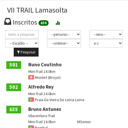
VII TRAIL Lamasolta
Inscritos
659
Pesquisar
501
Nuno Coutinho
Mini-Trail 14.0km
Montet (Broye)
502
Alfredo Rey
Mini-Trail 14.0km
Praia Da Vieira De Leiria Leiria
655
Bruno Antunes
Vilaventura Trail
Mini-Trail 14.0km
MSenior
Pombal