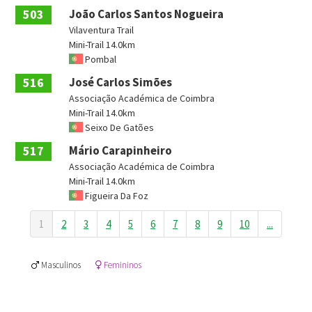
503
João Carlos Santos Nogueira
Vilaventura Trail
Mini-Trail 14.0km
Pombal
516
José Carlos Simões
Associação Académica de Coimbra
Mini-Trail 14.0km
Seixo De Gatões
517
Mário Carapinheiro
Associação Académica de Coimbra
Mini-Trail 14.0km
Figueira Da Foz
1
2
3
4
5
6
7
8
9
10
...
Masculinos
Femininos