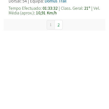
Dorsal: 54 | Equipa:
Domus Trail
Tempo Efectuado:
01:33:32
| Class. Geral:
21º
| Vel.
Média (aprox.):
10,91 Km/h
1
2