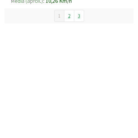
Média (aprox.):
10,26 Km/h
1
2
3