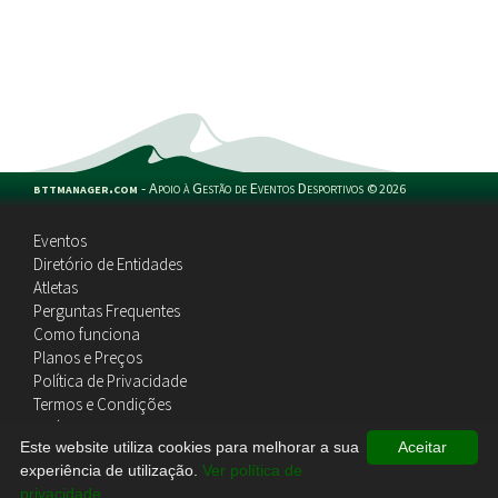
bttmanager.com
-
Apoio à Gestão de Eventos Desportivos
©
2026
Eventos
Diretório de Entidades
Atletas
Perguntas Frequentes
Como funciona
Planos e Preços
Política de Privacidade
Termos e Condições
Política de Cookies
Este website utiliza cookies para melhorar a sua
Aceitar
Contactos
experiência de utilização.
Ver política de
privacidade