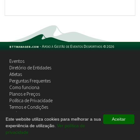
bttmanager.com
-
Apoio à Gestão de Eventos Desportivos
©
2026
Eventos
Diretório de Entidades
Atletas
Perguntas Frequentes
Como funciona
Planos e Preços
Política de Privacidade
Termos e Condições
Política de Cookies
Este website utiliza cookies para melhorar a sua
Aceitar
Contactos
experiência de utilização.
Ver política de
privacidade