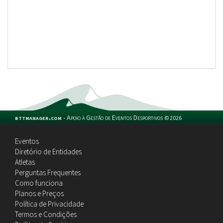
bttmanager.com
-
Apoio à Gestão de Eventos Desportivos
©
2026
Eventos
Diretório de Entidades
Atletas
Perguntas Frequentes
Como funciona
Planos e Preços
Política de Privacidade
Termos e Condições