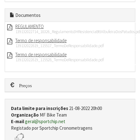
Documentos
REGULAMENTO
139132022714_18326_Regulamento3HResistenciaBttAlbufeiraDosPatudos.pd
Termo de responsabilidade
139132022819_115517_TermoDeResponsabilidade.pdf
Termo de responsabilidade
139132022819_115528_TermoDeResponsabilidade.pdf
Preços
Data limite para inscrições
21-08-2022 20h00
Organização
MF Bike Team
E-mail
geral@sportchip.net
Registado por Sportchip Cronometragens