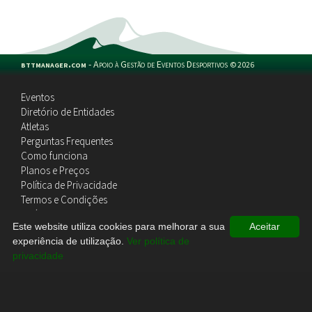
bttmanager.com
-
Apoio à Gestão de Eventos Desportivos
©
2026
Eventos
Diretório de Entidades
Atletas
Perguntas Frequentes
Como funciona
Planos e Preços
Política de Privacidade
Termos e Condições
Política de Cookies
Este website utiliza cookies para melhorar a sua
Aceitar
Contactos
experiência de utilização.
Ver política de
privacidade