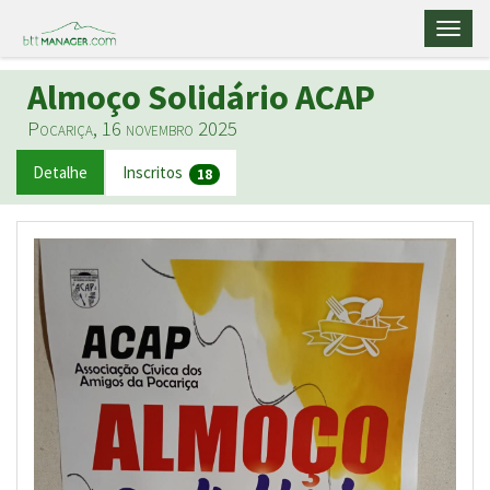
Toggl
naviga
Almoço Solidário ACAP
Pocariça, 16 novembro 2025
Detalhe
Inscritos
18