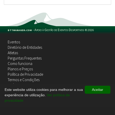
bttmanager.com
-
Apoio à Gestão de Eventos Desportivos
©
2026
Eventos
Diretório de Entidades
Atletas
Perguntas Frequentes
Como funciona
Planos e Preços
Política de Privacidade
Termos e Condições
Política de Cookies
Este website utiliza cookies para melhorar a sua
Aceitar
Contactos
experiência de utilização.
Ver política de
privacidade