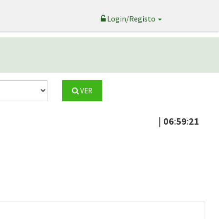
Login/Registo
VER
|
06
:
59
:
21