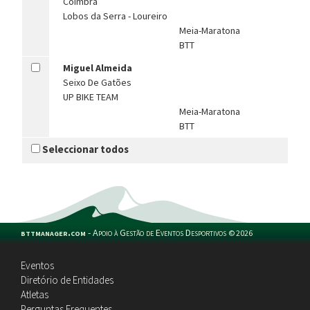
Coimbra
Lobos da Serra - Loureiro
Meia-Maratona
BTT
Miguel Almeida
Seixo De Gatões
UP BIKE TEAM
Meia-Maratona
BTT
Seleccionar todos
bttmanager.com
-
Apoio à Gestão de Eventos Desportivos
©
2026
Eventos
Diretório de Entidades
Atletas
Perguntas Frequentes