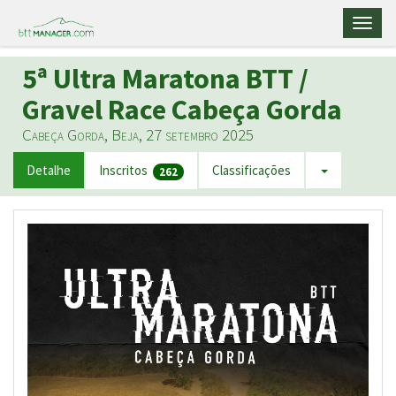
Toggl
naviga
5ª Ultra Maratona BTT /
Gravel Race Cabeça Gorda
Cabeça Gorda, Beja, 27 setembro 2025
Detalhe
Inscritos
Classificações
262