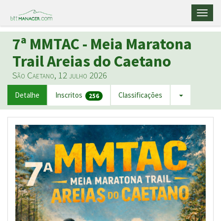
Toggl
naviga
7ª MMTAC - Meia Maratona
Trail Areias do Caetano
São Caetano, 12 julho 2026
Detalhe
Inscritos
Classificações
256