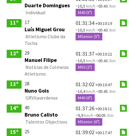
Duarte Domingues
~10,5
km/h
~05:43
/km
Individual
M40 (5º)
17
11º
01:31:34
+00:10:19
Luís Miguel Grou
~10,5
km/h
~05:43
/km
Atletismo Clube da
MSenior (5º)
Tocha
29
12º
01:31:37
+00:10:22
Manuel Filipe
~10,5
km/h
~05:43
/km
Notícias de Colmeias
M50 (2º)
Atletismo
28
13º
01:32:02
+00:10:47
Nuno Gois
~10,4
km/h
~05:45
/km
GRVilaverdense
M40 (6º)
40
14º
01:37:26
+00:16:11
Bruno Calisto
~9,9
km/h
~06:05
/km
Talentos Objectivos
MSenior (6º)
25
15º
01:39:02
+00:17:47