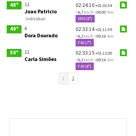
12
48º
02:24:10
+01:02:54
Joao Patricio
~6,7
km/h
~09:00
/km
Individual
M50 (8º)
6
49º
02:33:14
+01:11:59
Dora Dourado
~6,3
km/h
~09:34
/km
F40 (7º)
11
50º
02:33:15
+01:12:00
Carla Simões
~6,3
km/h
~09:34
/km
F40 (8º)
1
2