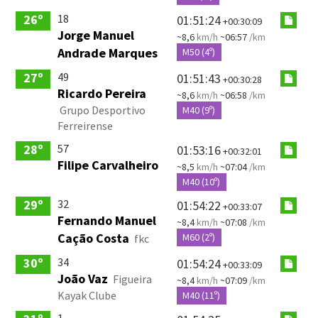
18
26º
01:51:24
+00:30:09
Jorge Manuel
~8,6
km/h
~06:57
/km
Andrade Marques
M50 (4º)
49
27º
01:51:43
+00:30:28
Ricardo Pereira
~8,6
km/h
~06:58
/km
Grupo Desportivo
M40 (9º)
Ferreirense
57
28º
01:53:16
+00:32:01
Filipe Carvalheiro
~8,5
km/h
~07:04
/km
M40 (10º)
32
29º
01:54:22
+00:33:07
Fernando Manuel
~8,4
km/h
~07:08
/km
Cação Costa
M60 (2º)
fkc
34
30º
01:54:24
+00:33:09
João Vaz
Figueira
~8,4
km/h
~07:09
/km
Kayak Clube
M40 (11º)
1