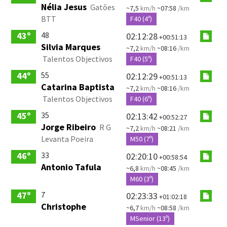
Nélia Jesus
Gatões
~7,5
km/h
~07:58
/km
BTT
F40 (4º)
48
43º
02:12:28
+00:51:13
Silvia Marques
~7,2
km/h
~08:16
/km
Talentos Objectivos
F40 (5º)
55
44º
02:12:29
+00:51:13
Catarina Baptista
~7,2
km/h
~08:16
/km
Talentos Objectivos
F40 (6º)
35
45º
02:13:42
+00:52:27
Jorge Ribeiro
R G
~7,2
km/h
~08:21
/km
Levanta Poeira
M50 (7º)
33
46º
02:20:10
+00:58:54
Antonio Tafula
~6,8
km/h
~08:45
/km
M60 (3º)
7
47º
02:23:33
+01:02:18
Christophe
~6,7
km/h
~08:58
/km
MSenior (13º)