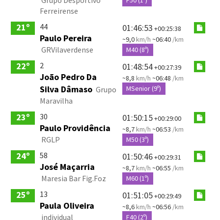
Ferreirense
44
21º
01:46:53
+00:25:38
Paulo Pereira
~9,0
km/h
~06:40
/km
GRVilaverdense
M40 (8º)
2
22º
01:48:54
+00:27:39
João Pedro Da
~8,8
km/h
~06:48
/km
Silva Dâmaso
MSenior (9º)
Grupo
Maravilha
30
23º
01:50:15
+00:29:00
Paulo Providência
~8,7
km/h
~06:53
/km
RGLP
M50 (3º)
58
24º
01:50:46
+00:29:31
José Maçarria
~8,7
km/h
~06:55
/km
Maresia Bar Fig.Foz
M60 (1º)
13
25º
01:51:05
+00:29:49
Paula Oliveira
~8,6
km/h
~06:56
/km
individual
F40 (2º)