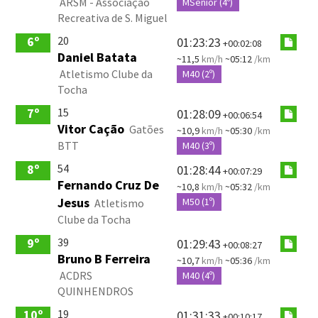
ARSM - Associação
MSenior (4º)
Recreativa de S. Miguel
20
6º
01:23:23
+00:02:08
Daniel Batata
~11,5
km/h
~05:12
/km
Atletismo Clube da
M40 (2º)
Tocha
15
7º
01:28:09
+00:06:54
Vitor Cação
Gatões
~10,9
km/h
~05:30
/km
BTT
M40 (3º)
54
8º
01:28:44
+00:07:29
Fernando Cruz De
~10,8
km/h
~05:32
/km
Jesus
M50 (1º)
Atletismo
Clube da Tocha
39
9º
01:29:43
+00:08:27
Bruno B Ferreira
~10,7
km/h
~05:36
/km
ACDRS
M40 (4º)
QUINHENDROS
19
10º
01:31:33
+00:10:17