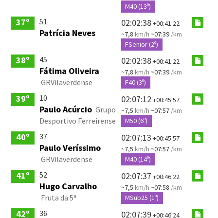
M40 (13º)
51
37º
02:02:38
+00:41:22
Patrícia Neves
~7,8
km/h
~07:39
/km
FSenior (2º)
45
38º
02:02:38
+00:41:22
Fátima Oliveira
~7,8
km/h
~07:39
/km
GRVilaverdense
F40 (3º)
10
39º
02:07:12
+00:45:57
Paulo Acúrcio
Grupo
~7,5
km/h
~07:57
/km
Desportivo Ferreirense
M50 (6º)
37
40º
02:07:13
+00:45:57
Paulo Veríssimo
~7,5
km/h
~07:57
/km
GRVilaverdense
M40 (14º)
52
41º
02:07:37
+00:46:22
Hugo Carvalho
~7,5
km/h
~07:58
/km
Fruta da 5ª
MSub25 (1º)
36
42º
02:07:39
+00:46:24