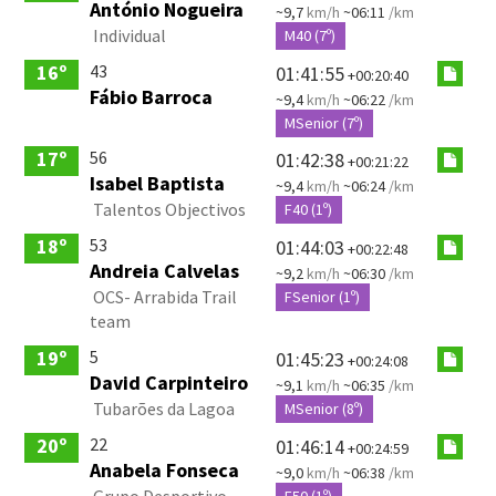
António Nogueira
~9,7
km/h
~06:11
/km
Individual
M40 (7º)
43
16º
01:41:55
+00:20:40
Fábio Barroca
~9,4
km/h
~06:22
/km
MSenior (7º)
56
17º
01:42:38
+00:21:22
Isabel Baptista
~9,4
km/h
~06:24
/km
Talentos Objectivos
F40 (1º)
53
18º
01:44:03
+00:22:48
Andreia Calvelas
~9,2
km/h
~06:30
/km
OCS- Arrabida Trail
FSenior (1º)
team
5
19º
01:45:23
+00:24:08
David Carpinteiro
~9,1
km/h
~06:35
/km
Tubarões da Lagoa
MSenior (8º)
22
20º
01:46:14
+00:24:59
Anabela Fonseca
~9,0
km/h
~06:38
/km
Grupo Desportivo
F50 (1º)