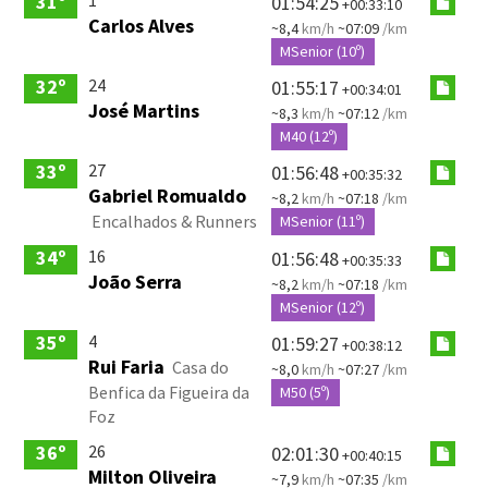
31º
01:54:25
+00:33:10
Carlos Alves
~8,4
km/h
~07:09
/km
MSenior (10º)
24
32º
01:55:17
+00:34:01
José Martins
~8,3
km/h
~07:12
/km
M40 (12º)
27
33º
01:56:48
+00:35:32
Gabriel Romualdo
~8,2
km/h
~07:18
/km
Encalhados & Runners
MSenior (11º)
16
34º
01:56:48
+00:35:33
João Serra
~8,2
km/h
~07:18
/km
MSenior (12º)
4
35º
01:59:27
+00:38:12
Rui Faria
Casa do
~8,0
km/h
~07:27
/km
Benfica da Figueira da
M50 (5º)
Foz
26
36º
02:01:30
+00:40:15
Milton Oliveira
~7,9
km/h
~07:35
/km