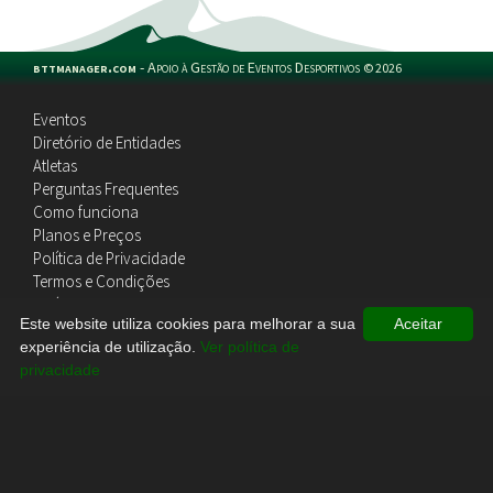
bttmanager.com
-
Apoio à Gestão de Eventos Desportivos
©
2026
Eventos
Diretório de Entidades
Atletas
Perguntas Frequentes
Como funciona
Planos e Preços
Política de Privacidade
Termos e Condições
Política de Cookies
Este website utiliza cookies para melhorar a sua
Aceitar
Contactos
experiência de utilização.
Ver política de
privacidade
Topo