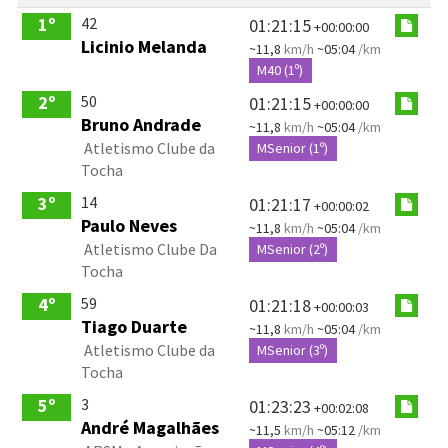
42
1º
01:21:15
+00:00:00
Licinio Melanda
~11,8
km/h
~05:04
/km
M40 (1º)
50
2º
01:21:15
+00:00:00
Bruno Andrade
~11,8
km/h
~05:04
/km
Atletismo Clube da
MSenior (1º)
Tocha
14
3º
01:21:17
+00:00:02
Paulo Neves
~11,8
km/h
~05:04
/km
Atletismo Clube Da
MSenior (2º)
Tocha
59
4º
01:21:18
+00:00:03
Tiago Duarte
~11,8
km/h
~05:04
/km
Atletismo Clube da
MSenior (3º)
Tocha
3
5º
01:23:23
+00:02:08
André Magalhães
~11,5
km/h
~05:12
/km