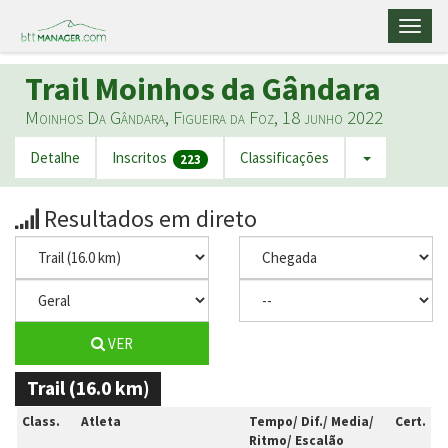
Toggl
naviga
Trail Moinhos da Gândara
Moinhos Da Gândara, Figueira da Foz, 18 junho 2022
Detalhe
Inscritos
Classificações
223
Resultados em direto
VER
Trail (16.0 km)
Class.
Atleta
Tempo/ Dif./ Media/
Cert.
Ritmo/ Escalão