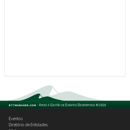
bttmanager.com
-
Apoio à Gestão de Eventos Desportivos
©
2026
Eventos
Diretório de Entidades