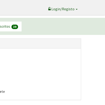
Login/Registo
nscritos
39
cete