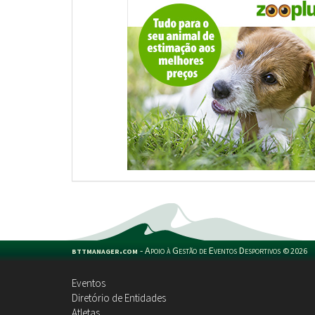
bttmanager.com
-
Apoio à Gestão de Eventos Desportivos
©
2026
Eventos
Diretório de Entidades
Atletas