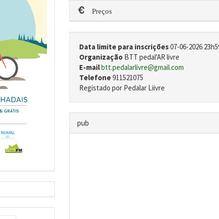
Preços
Data limite para inscrições
07-06-2026 23h5
Organização
BTT pedal'AR livre
E-mail
btt.pedalarlivre@gmail.com
Telefone
911521075
Registado por Pedalar Liivre
pub