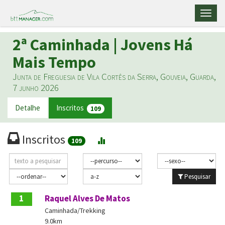
Toggl
naviga
2ª Caminhada | Jovens Há
Mais Tempo
Junta de Freguesia de Vila Cortês da Serra, Gouveia, Guarda,
7 junho 2026
Detalhe
Inscritos
109
Inscritos
109
Pesquisar
1
Raquel Alves De Matos
Caminhada/Trekking
9.0km