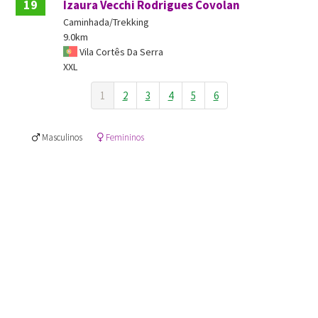
19
Izaura Vecchi Rodrigues Covolan
Caminhada/Trekking
9.0km
Vila Cortês Da Serra
XXL
1
2
3
4
5
6
Masculinos
Femininos