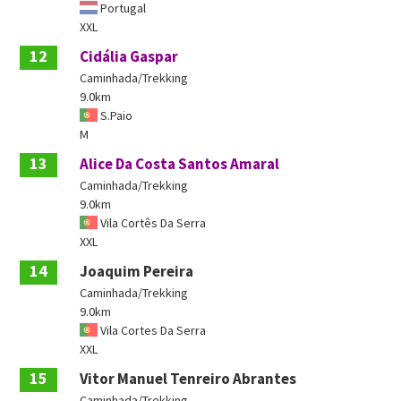
Portugal
XXL
12
Cidália Gaspar
Caminhada/Trekking
9.0km
S.Paio
M
13
Alice Da Costa Santos Amaral
Caminhada/Trekking
9.0km
Vila Cortês Da Serra
XXL
14
Joaquim Pereira
Caminhada/Trekking
9.0km
Vila Cortes Da Serra
XXL
15
Vitor Manuel Tenreiro Abrantes
Caminhada/Trekking