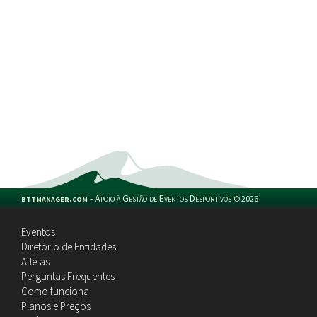
bttmanager.com
-
Apoio à Gestão de Eventos Desportivos
©
2026
Eventos
Diretório de Entidades
Atletas
Perguntas Frequentes
Como funciona
Planos e Preços