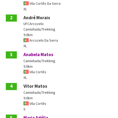
Vila Cortês Da Serra
XL
2
André Morais
UFCArcozelo
Caminhada/Trekking
9.0km
Arcozelo Da Serra
XL
3
Anabela Matos
Caminhada/Trekking
9.0km
Vila Cortês
XL
4
Vitor Matos
Caminhada/Trekking
9.0km
Vila Cortês
S
5
Maria Adélia