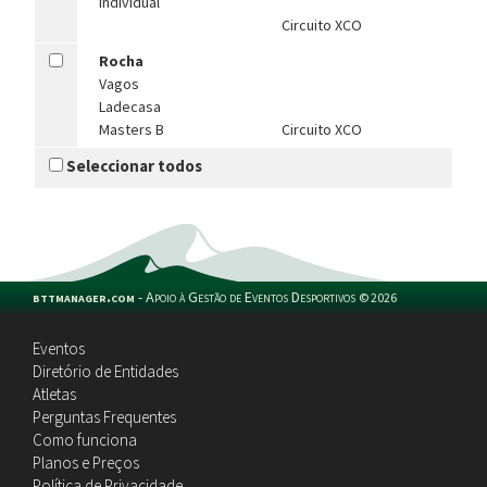
Individual
Circuito XCO
Rocha
Vagos
Ladecasa
Masters B
Circuito XCO
Seleccionar todos
bttmanager.com
-
Apoio à Gestão de Eventos Desportivos
©
2026
Eventos
Diretório de Entidades
Atletas
Perguntas Frequentes
Como funciona
Planos e Preços
Política de Privacidade