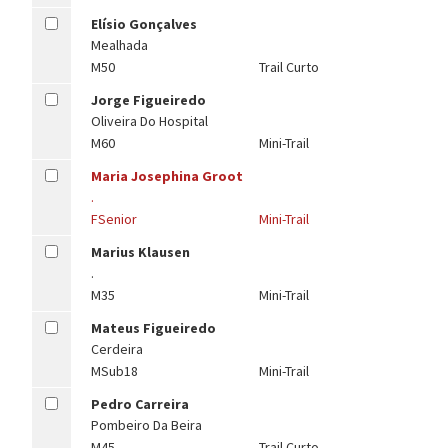
Elísio Gonçalves
Mealhada
M50
Trail Curto
Jorge Figueiredo
Oliveira Do Hospital
M60
Mini-Trail
Maria Josephina Groot
.
FSenior
Mini-Trail
Marius Klausen
.
M35
Mini-Trail
Mateus Figueiredo
Cerdeira
MSub18
Mini-Trail
Pedro Carreira
Pombeiro Da Beira
M45
Trail Curto