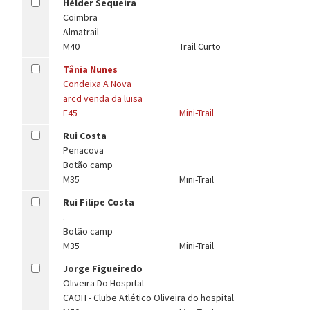
Hélder Sequeira
Coimbra
Almatrail
M40
Trail Curto
Tânia Nunes
Condeixa A Nova
arcd venda da luisa
F45
Mini-Trail
Rui Costa
Penacova
Botão camp
M35
Mini-Trail
Rui Filipe Costa
.
Botão camp
M35
Mini-Trail
Jorge Figueiredo
Oliveira Do Hospital
CAOH - Clube Atlético Oliveira do hospital