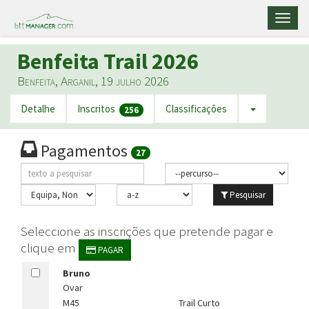
Toggl
naviga
Benfeita Trail 2026
Benfeita, Arganil, 19 julho 2026
Detalhe
Inscritos
Classificações
256
Pagamentos
27
Pesquisar
Seleccione as inscrições que pretende pagar e
clique em
PAGAR
Bruno
Ovar
M45
Trail Curto