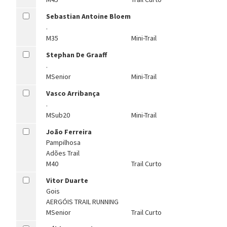
Sebastian Antoine Bloem
.
M35
Mini-Trail
Stephan De Graaff
.
MSenior
Mini-Trail
Vasco Arribança
.
MSub20
Mini-Trail
João Ferreira
Pampilhosa
Adões Trail
M40
Trail Curto
Vitor Duarte
Gois
AERGÓIS TRAIL RUNNING
MSenior
Trail Curto