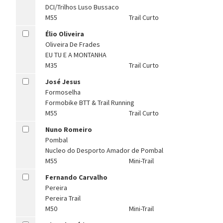
DCI/Trilhos Luso Bussaco
M55
Trail Curto
Élio Oliveira
Oliveira De Frades
EU TU E A MONTANHA
M35
Trail Curto
José Jesus
Formoselha
Formobike BTT & Trail Running
M55
Trail Curto
Nuno Romeiro
Pombal
Nucleo do Desporto Amador de Pombal
M55
Mini-Trail
Fernando Carvalho
Pereira
Pereira Trail
M50
Mini-Trail