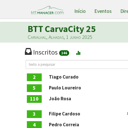
Início
Eventos
Dir
BTT CarvaCity 25
Carvalhal, Alhadas, 1 junho 2025
Inscritos
146
2
Tiago Curado
5
Paulo Loureiro
110
João Rosa
3
Filipe Cardoso
4
Pedro Correia