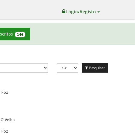
Login/Registo
nscritos
146
Pesquisar
a Foz
O-Velho
a Foz