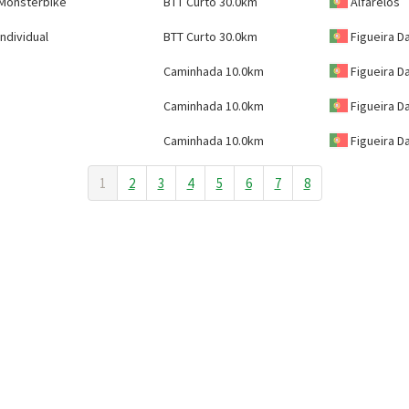
Monsterbike
BTT Curto 30.0km
Alfarelos
Individual
BTT Curto 30.0km
Figueira Da
Caminhada 10.0km
Figueira D
Caminhada 10.0km
Figueira D
Caminhada 10.0km
Figueira D
1
2
3
4
5
6
7
8