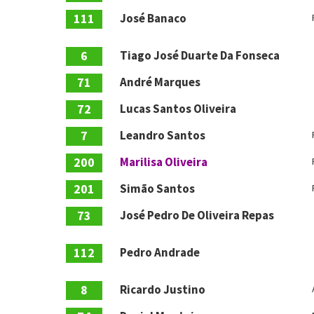
111
José Banaco
6
Tiago José Duarte Da Fonseca
71
André Marques
72
Lucas Santos Oliveira
7
Leandro Santos
200
Marilisa Oliveira
201
Simão Santos
73
José Pedro De Oliveira Repas
112
Pedro Andrade
8
Ricardo Justino