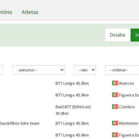
etório
Atletas
Detalhe
I
BTT Longo 45.0km
Buarcos
BTT Longo 45.0km
Figueira D
Raid BTT (Elétricas)
Coimbra
45.0km
Dias&filhos bike team
BTT Longo 45.0km
Montemor-
BTT Longo 45.0km
Figueira D