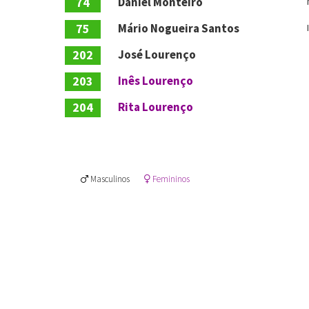
74
Daniel Monteiro
75
Mário Nogueira Santos
202
José Lourenço
203
Inês Lourenço
204
Rita Lourenço
Masculinos
Femininos