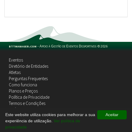
bttmanager.com
-
Apoio à Gestão de Eventos Desportivos
©
2026
Eventos
Diretório de Entidades
Atletas
Perguntas Frequentes
Como funciona
Planos e Preços
Política de Privacidade
Termos e Condições
Política de Cookies
Este website utiliza cookies para melhorar a sua
Aceitar
Contactos
experiência de utilização.
Ver política de
privacidade