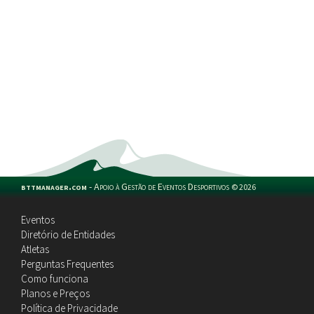
bttmanager.com
-
Apoio à Gestão de Eventos Desportivos
©
2026
Eventos
Diretório de Entidades
Atletas
Perguntas Frequentes
Como funciona
Planos e Preços
Política de Privacidade