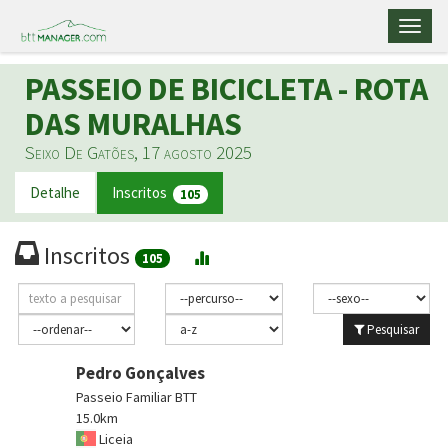
Toggl
naviga
PASSEIO DE BICICLETA - ROTA
DAS MURALHAS
Seixo De Gatões, 17 agosto 2025
Detalhe
Inscritos
105
Inscritos
105
Pesquisar
Pedro Gonçalves
Passeio Familiar BTT
15.0km
Liceia