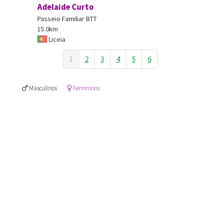
Adelaide Curto
Passeio Familiar BTT
15.0km
Liceia
1
2
3
4
5
6
Masculinos
Femininos