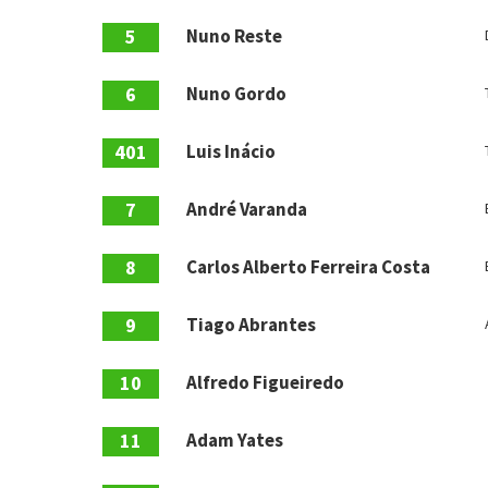
5
Nuno Reste
6
Nuno Gordo
401
Luis Inácio
7
André Varanda
8
Carlos Alberto Ferreira Costa
9
Tiago Abrantes
10
Alfredo Figueiredo
11
Adam Yates