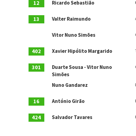
12
Ricardo Sebastião
13
Valter Raimundo
Vitor Nuno Simões
402
Xavier Hipólito Margarido
301
Duarte Sousa - Vitor Nuno
Simões
Nuno Gandarez
16
António Girão
424
Salvador Tavares