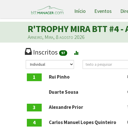
Início
Eventos
Dir
R'TROPHY MIRA BTT #4 - 
Arneiro, Mira, 8 agosto 2026
Inscritos
97
1
Rui Pinho
Duarte Sousa
3
Alexandre Prior
4
Carlos Manuel Lopes Quinteiro