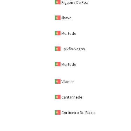
Figueira Da Foz
Ílhavo
Murtede
Calvão-Vagos
Murtede
Vilamar
Cantanhede
Corticeiro De Baixo