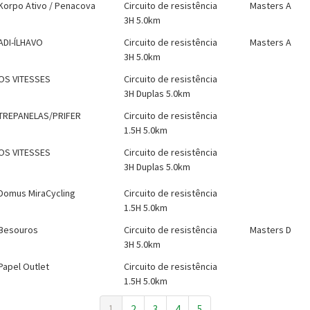
Korpo Ativo / Penacova
Circuito de resistência
Masters A
3H 5.0km
ADI-ÍLHAVO
Circuito de resistência
Masters A
3H 5.0km
OS VITESSES
Circuito de resistência
3H Duplas 5.0km
TREPANELAS/PRIFER
Circuito de resistência
1.5H 5.0km
OS VITESSES
Circuito de resistência
3H Duplas 5.0km
Domus MiraCycling
Circuito de resistência
1.5H 5.0km
Besouros
Circuito de resistência
Masters D
3H 5.0km
Papel Outlet
Circuito de resistência
1.5H 5.0km
1
2
3
4
5