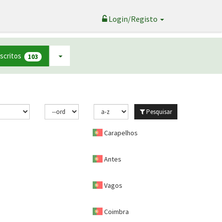
Login/Registo
nscritos
103
Pesquisar
Carapelhos
Antes
Vagos
Coimbra