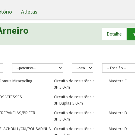
etório
Atletas
Arneiro
Detalhe
I
Domus Miracycling
Circuito de resistência
Masters C
3H 5.0km
OS VITESSES
Circuito de resistência
3H Duplas 5.0km
TREPANELAS/PRIFER
Circuito de resistência
Masters B
3H 5.0km
BLACKBULL/CNI/POUSADINHA
Circuito de resistência
Masters D