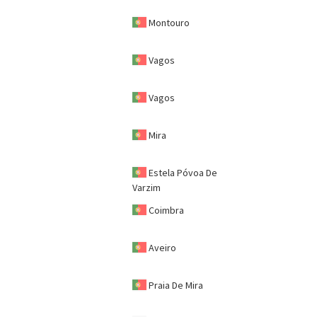
Montouro
Vagos
Vagos
Mira
Estela Póvoa De
Varzim
Coimbra
Aveiro
Praia De Mira