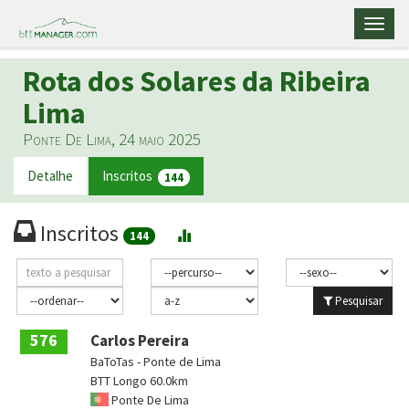
Toggl
naviga
Rota dos Solares da Ribeira
Lima
Ponte De Lima, 24 maio 2025
Detalhe
Inscritos
144
Inscritos
144
Pesquisar
576
Carlos Pereira
BaToTas - Ponte de Lima
BTT Longo 60.0km
Ponte De Lima