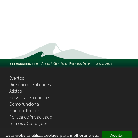
bttmanager.com
-
Apoio à Gestão de Eventos Desportivos
©
2026
Eventos
Diretório de Entidades
Atletas
Perguntas Frequentes
Como funciona
Planos e Preços
Política de Privacidade
Termos e Condições
Política de Cookies
Este website utiliza cookies para melhorar a sua
Aceitar
Contactos