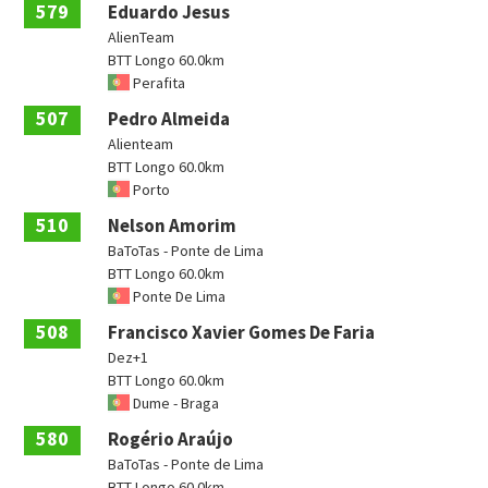
579
Eduardo Jesus
AlienTeam
BTT Longo 60.0km
Perafita
507
Pedro Almeida
Alienteam
BTT Longo 60.0km
Porto
510
Nelson Amorim
BaToTas - Ponte de Lima
BTT Longo 60.0km
Ponte De Lima
508
Francisco Xavier Gomes De Faria
Dez+1
BTT Longo 60.0km
Dume - Braga
580
Rogério Araújo
BaToTas - Ponte de Lima
BTT Longo 60.0km