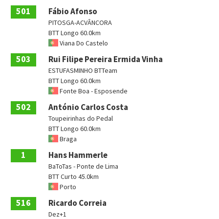
501
Fábio Afonso
PITOSGA-ACVÂNCORA
BTT Longo 60.0km
Viana Do Castelo
503
Rui Filipe Pereira Ermida Vinha
ESTUFASMINHO BTTeam
BTT Longo 60.0km
Fonte Boa - Esposende
502
António Carlos Costa
Toupeirinhas do Pedal
BTT Longo 60.0km
Braga
1
Hans Hammerle
BaToTas - Ponte de Lima
BTT Curto 45.0km
Porto
516
Ricardo Correia
Dez+1