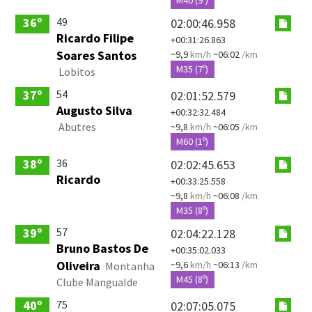
49
36º
02:00:46.958
Ricardo Filipe
+00:31:26.863
Soares Santos
~9,9
km/h
~06:02
/km
M35 (7º)
Lobitos
54
37º
02:01:52.579
Augusto Silva
+00:32:32.484
Abutres
~9,8
km/h
~06:05
/km
M60 (1º)
36
38º
02:02:45.653
Ricardo
+00:33:25.558
~9,8
km/h
~06:08
/km
M35 (8º)
57
39º
02:04:22.128
Bruno Bastos De
+00:35:02.033
Oliveira
~9,6
km/h
~06:13
/km
Montanha
M45 (8º)
Clube Mangualde
75
40º
02:07:05.075