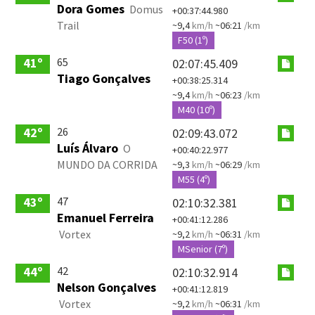
Dora Gomes
Domus
+00:37:44.980
Trail
~9,4
km/h
~06:21
/km
F50 (1º)
65
41º
02:07:45.409
Tiago Gonçalves
+00:38:25.314
~9,4
km/h
~06:23
/km
M40 (10º)
26
42º
02:09:43.072
Luís Álvaro
O
+00:40:22.977
MUNDO DA CORRIDA
~9,3
km/h
~06:29
/km
M55 (4º)
47
43º
02:10:32.381
Emanuel Ferreira
+00:41:12.286
Vortex
~9,2
km/h
~06:31
/km
MSenior (7º)
42
44º
02:10:32.914
Nelson Gonçalves
+00:41:12.819
Vortex
~9,2
km/h
~06:31
/km