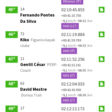
MSenior (8º)
14
45º
02:10:45.853
Fernando Pontes
+00:41:25.758
Da Silva
~9,2
km/h
~06:32
/km
M40 (11º)
72
46º
02:11:19.884
Kiko
Figueira kayak
+00:41:59.789
clube
~9,1
km/h
~06:33
/km
M45 (9º)
11
47º
02:11:52.256
Gentil César
PERF-
+00:42:32.161
Coach
~9,1
km/h
~06:35
/km
M55 (5º)
63
48º
02:12:04.033
David Mestre
+00:42:43.938
Domus Trail
~9,1
km/h
~06:36
/km
M65 (1º)
17
49º
02:12:13.173