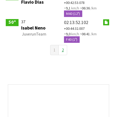
Flavio Dias
+00:42:53.078
~9,1
km/h
~06:36
/km
M40 (12º)
37
50º
02:13:52.102
Isabel Neno
+00:44:32.007
JuverunTeam
~9,0
km/h
~06:41
/km
F40 (1º)
1
2