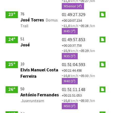
~11,0
km/h
~05:27
/km
MSenior (4º)
76
23º
01:49:27.329
José Torres
Domus
+00:20:07.234
Trail
~11,0
km/h
~05:28
/km
M45 (7º)
51
24º
01:49:57.853
José
+00:20:37.758
~10,9
km/h
~05:29
/km
M35 (5º)
10
25º
01:51:04.593
Elvis Manuel Costa
+00:21:44.498
Ferreira
~10,8
km/h
~05:33
/km
M40 (5º)
50
26º
01:51:11.148
António Fernandes
+00:21:51.053
Juverunteam
~10,8
km/h
~05:33
/km
M50 (3º)