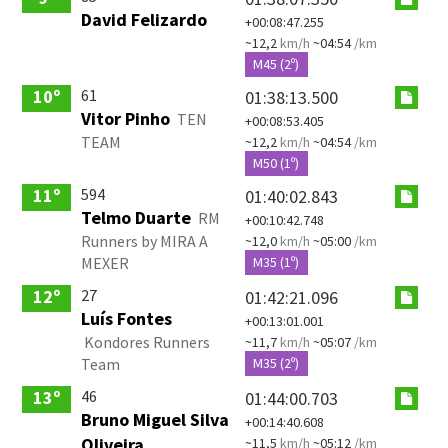
David Felizardo
+00:08:47.255
~12,2
km/h
~04:54
/km
M45 (2º)
61
10º
01:38:13.500
Vitor Pinho
TEN
+00:08:53.405
TEAM
~12,2
km/h
~04:54
/km
M50 (1º)
594
11º
01:40:02.843
Telmo Duarte
RM
+00:10:42.748
Runners by MIRA A
~12,0
km/h
~05:00
/km
MEXER
M35 (1º)
27
12º
01:42:21.096
Luís Fontes
+00:13:01.001
Kondores Runners
~11,7
km/h
~05:07
/km
Team
M35 (2º)
46
13º
01:44:00.703
Bruno Miguel Silva
+00:14:40.608
Oliveira
~11,5
km/h
~05:12
/km