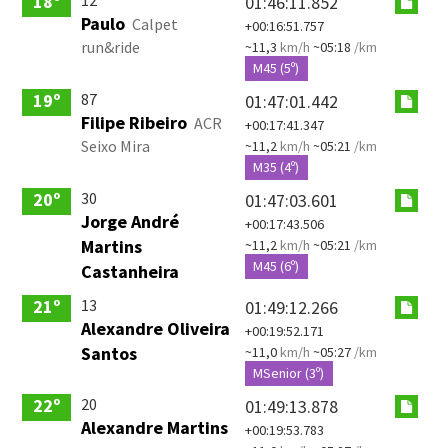
18º
01:46:11.852
Paulo
Calpet
+00:16:51.757
run&ride
~11,3
km/h
~05:18
/km
M45 (5º)
87
19º
01:47:01.442
Filipe Ribeiro
ACR
+00:17:41.347
Seixo Mira
~11,2
km/h
~05:21
/km
M35 (4º)
30
20º
01:47:03.601
Jorge André
+00:17:43.506
Martins
~11,2
km/h
~05:21
/km
M45 (6º)
Castanheira
13
21º
01:49:12.266
Alexandre Oliveira
+00:19:52.171
Santos
~11,0
km/h
~05:27
/km
MSenior (3º)
20
22º
01:49:13.878
Alexandre Martins
+00:19:53.783