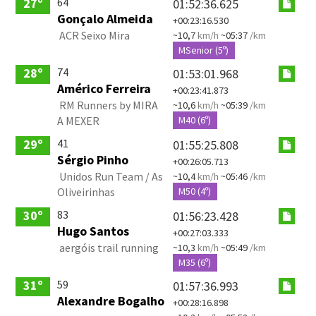
64
27º
01:52:36.625
Gonçalo Almeida
+00:23:16.530
ACR Seixo Mira
~10,7
km/h
~05:37
/km
MSenior (5º)
74
28º
01:53:01.968
Américo Ferreira
+00:23:41.873
RM Runners by MIRA
~10,6
km/h
~05:39
/km
A MEXER
M40 (6º)
41
29º
01:55:25.808
Sérgio Pinho
+00:26:05.713
Unidos Run Team / As
~10,4
km/h
~05:46
/km
Oliveirinhas
M50 (4º)
83
30º
01:56:23.428
Hugo Santos
+00:27:03.333
aergóis trail running
~10,3
km/h
~05:49
/km
M35 (6º)
59
31º
01:57:36.993
Alexandre Bogalho
+00:28:16.898