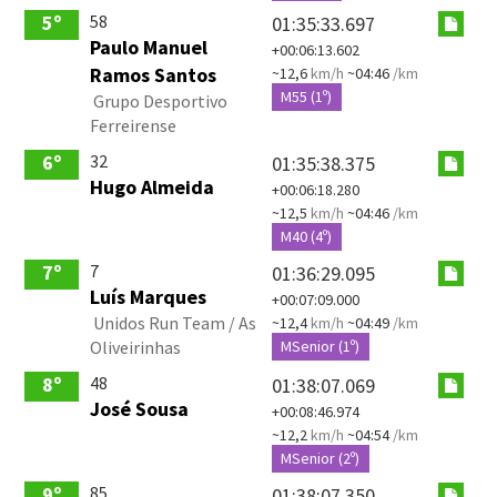
58
5º
01:35:33.697
Paulo Manuel
+00:06:13.602
Ramos Santos
~12,6
km/h
~04:46
/km
M55 (1º)
Grupo Desportivo
Ferreirense
32
6º
01:35:38.375
Hugo Almeida
+00:06:18.280
~12,5
km/h
~04:46
/km
M40 (4º)
7
7º
01:36:29.095
Luís Marques
+00:07:09.000
Unidos Run Team / As
~12,4
km/h
~04:49
/km
Oliveirinhas
MSenior (1º)
48
8º
01:38:07.069
José Sousa
+00:08:46.974
~12,2
km/h
~04:54
/km
MSenior (2º)
85
9º
01:38:07.350