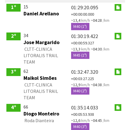
15
1º
01:29:20.095
Daniel Arellano
+00:00:00.000
~13,4
km/h
~04:28
/km
M40 (1º)
34
2º
01:30:19.422
Jose Margarido
+00:00:59.327
CLTT-CLINICA
~13,3
km/h
~04:30
/km
LITORALIS TRAIL
M45 (1º)
TEAM
62
3º
01:32:47.320
Maikol Simões
+00:03:27.225
CLTT-CLINICA
~12,9
km/h
~04:38
/km
LITORALIS TRAIL
M40 (2º)
TEAM
66
4º
01:35:14.033
Diogo Monteiro
+00:05:53.938
Roda Dianteira
~12,6
km/h
~04:45
/km
M40 (3º)