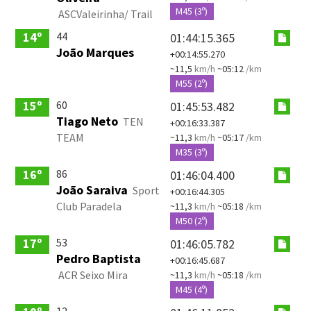
M45 (3º)
ASCValeirinha/ Trail
44
14º
01:44:15.365
João Marques
+00:14:55.270
~11,5
km/h
~05:12
/km
M55 (2º)
60
15º
01:45:53.482
Tiago Neto
TEN
+00:16:33.387
TEAM
~11,3
km/h
~05:17
/km
M35 (3º)
86
16º
01:46:04.400
João Saraiva
Sport
+00:16:44.305
Club Paradela
~11,3
km/h
~05:18
/km
M50 (2º)
53
17º
01:46:05.782
Pedro Baptista
+00:16:45.687
ACR Seixo Mira
~11,3
km/h
~05:18
/km
M45 (4º)
12