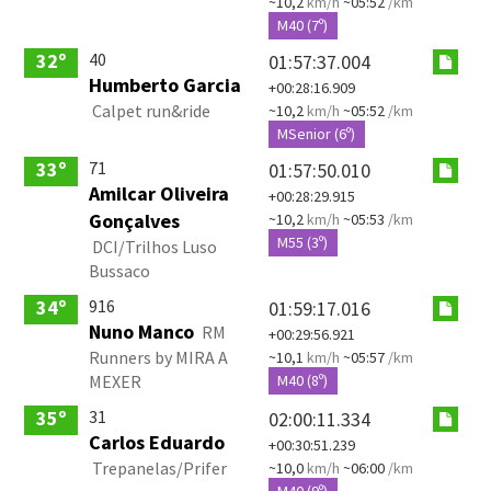
~10,2
km/h
~05:52
/km
M40 (7º)
40
32º
01:57:37.004
Humberto Garcia
+00:28:16.909
Calpet run&ride
~10,2
km/h
~05:52
/km
MSenior (6º)
71
33º
01:57:50.010
Amilcar Oliveira
+00:28:29.915
Gonçalves
~10,2
km/h
~05:53
/km
M55 (3º)
DCI/Trilhos Luso
Bussaco
916
34º
01:59:17.016
Nuno Manco
RM
+00:29:56.921
Runners by MIRA A
~10,1
km/h
~05:57
/km
MEXER
M40 (8º)
31
35º
02:00:11.334
Carlos Eduardo
+00:30:51.239
Trepanelas/Prifer
~10,0
km/h
~06:00
/km
M40 (9º)