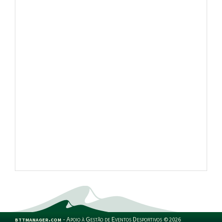
bttmanager.com
-
Apoio à Gestão de Eventos Desportivos
©
2026