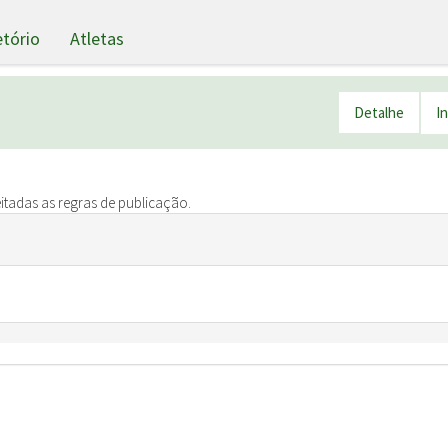
etório
Atletas
Detalhe
I
itadas as regras de publicação.