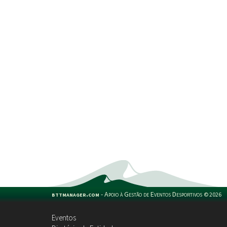
bttmanager.com
-
Apoio à Gestão de Eventos Desportivos
©
2026
Eventos