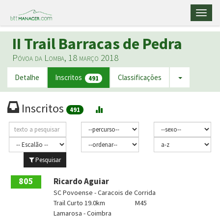
Toggl
naviga
II Trail Barracas de Pedra
Póvoa da Lomba, 18 março 2018
Detalhe
Inscritos
Classificações
491
Inscritos
491
Pesquisar
805
Ricardo Aguiar
SC Povoense - Caracois de Corrida
Trail Curto 19.0km
M45
Lamarosa - Coimbra