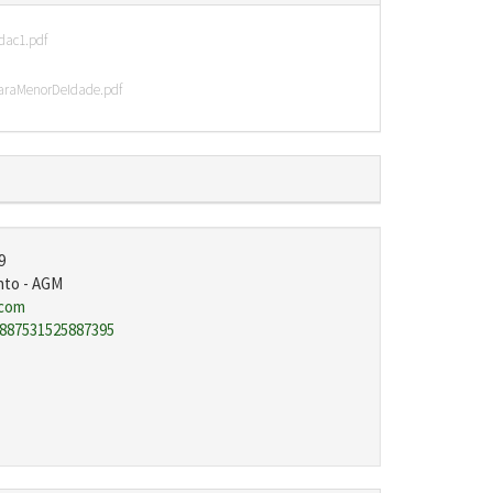
dac1.pdf
araMenorDeIdade.pdf
9
nto - AGM
.com
887531525887395