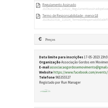
Regulamento Assinado
202362023516_114122_Regulamentoassinadopelaa
Termo de Responsabilidade - menor18
202362023516_113324_TermoDeResponsabilidadeP
Preços
Data limite para inscrições
17-05-2023 23h5
Organização
Associação Gordos em Movime
E-mail
associacaogordosemovimento@gmail
Website
https://www.facebook.com/events/
Telefone
965355527
Registado por Run Manager