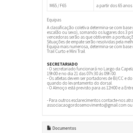
M65 / F65
a partir dos 65 anos
Equipas
A classificação coletiva determina-se com base 
escalão ou sexo), somando os lugares dos 3 pri
vencedoras serão as que obtiverem a pontuação
Situações de empate serão resolvidas pela melh
Equipa mais numerosa, determina-se com base n
Trail Curto e Mini Trail.
SECRETARIADO
- O secretariado funcionará no Largo da Capela
19h00 e no dia 21 das 07h:30 ás 09h:00.
- Os atletas devem ser portadores de BI/CC e d
quando do levantamento do dorsal.
- O Almoço está previsto para as 12H00 e a Ent
- Para outros esclarecimentos contacte-nos atra
associacaogordosemovimento@gmail.com ou at
Documentos