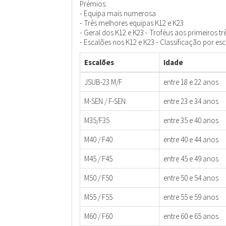
Prémios:
- Equipa mais numerosa
- Três melhores equipas K12 e K23
- Geral dos K12 e K23 - Troféus aos primeiros três
- Escalões nos K12 e K23 - Classificação por es
Escalões
Idade
JSUB-23 M/F
entre 18 e 22 anos
M-SEN / F-SEN
entre 23 e 34 anos
M35/F35
entre 35 e 40 anos
M40 / F40
entre 40 e 44 anos
M45 / F45
entre 45 e 49 anos
M50 / F50
entre 50 e 54 anos
M55 / F55
entre 55 e 59 anos
M60 / F60
entre 60 e 65 anos