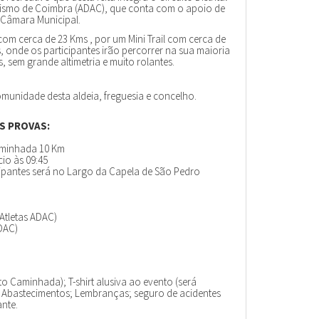
letismo de Coimbra (ADAC), que conta com o apoio de
e Câmara Municipal.
om cerca de 23 Kms , por um Mini Trail com cerca de
onde os participantes irão percorrer na sua maioria
s, sem grande altimetria e muito rolantes.
comunidade desta aldeia, freguesia e concelho.
S PROVAS:
aminhada 10 Km
o às 09:45
cipantes será no Largo da Capela de São Pedro
Atletas ADAC)
DAC)
o Caminhada); T-shirt alusiva ao evento (será
; Abastecimentos; Lembranças; seguro de acidentes
nte.