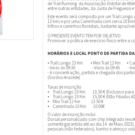
de Trail Running da Associação Distrital de At
entre outras entidades, da Junta de Freguesia 
Este evento será composto por um Trail Longo c
12 kms e por uma Caminhada com cerca 10 kms, 
trilhos e caminhos florestais, bastante aprazívei
O PRESENTE EVENTO TEM POR OBJETIVO:
Promover a prática de exercício físico entre a 
HORÁRIOS E LOCAL PONTO DE PARTIDA DA
• Trail Longo 23 Km • Mini Trail 12 Km • C
- Início às 09:30 - Início às 09:45 - Iníci
- A concentração, partida e chegada dos parti
(Gordos-Arazede)
Taxas de inscrição
• Trail Longo 23 Km: 13,50 € (Exclusivo para 
• Trail Longo 23 Km: 15,00 € (Não Filiados A
• Mini Trail 12 Km : 13.50 €
• Caminhada 10 Km: 10.00€
O valor de inscrição inclui:
Dorsal personalizado com chip integrado (excet
somente garantida até ao dia 14 de Maio 2023)
pessoais (não federados), banho e almoço vola