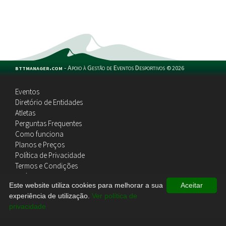
bttmanager.com
-
Apoio à Gestão de Eventos Desportivos
©
2026
Eventos
Diretório de Entidades
Atletas
Perguntas Frequentes
Como funciona
Planos e Preços
Política de Privacidade
Termos e Condições
Política de Cookies
Este website utiliza cookies para melhorar a sua
Aceitar
Contactos
experiência de utilização.
Ver política de
privacidade