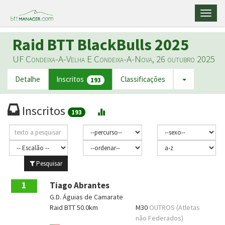
Toggl
naviga
Raid BTT BlackBulls 2025
UF Condeixa-A-Velha E Condeixa-A-Nova, 26 outubro 2025
Detalhe
Inscritos
Classificações
193
Inscritos
193
Pesquisar
1
Tiago Abrantes
G.D. Águias de Camarate
Raid BTT 50.0km
M30
OUTROS (Atletas
não Federados)