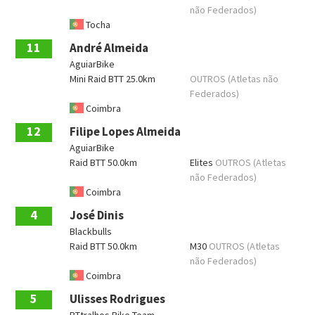
não Federados)
Tocha
11
André Almeida
AguiarBike
Mini Raid BTT 25.0km
OUTROS (Atletas não
Federados)
Coimbra
12
Filipe Lopes Almeida
AguiarBike
Raid BTT 50.0km
Elites
OUTROS (Atletas
não Federados)
Coimbra
4
José Dinis
Blackbulls
Raid BTT 50.0km
M30
OUTROS (Atletas
não Federados)
Coimbra
5
Ulisses Rodrigues
BTtralhos Bike Team