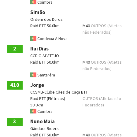
Coimbra
Simão
Ordem dos Duros
Raid BTT 50.0km
M40
OUTROS (Atletas
não Federados)
Condeixa A Nova
2
Rui Dias
CCD O ALVITEJO
Raid BTT 50.0km
M40
OUTROS (Atletas
não Federados)
Santarém
410
Jorge
CCSMB-Clube Cães de Caça BTT
Raid BTT (Elétricas)
OUTROS (Atletas não
50.0km
Federados)
Coimbra
3
Nuno Maia
Gândara-Riders
Raid BTT 50.0km
M40
OUTROS (Atletas