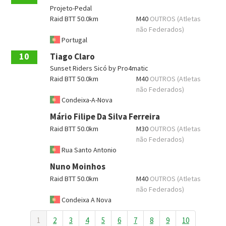
Projeto-Pedal
Raid BTT 50.0km
M40
OUTROS (Atletas
não Federados)
Portugal
10
Tiago Claro
Sunset Riders Sicó by Pro4matic
Raid BTT 50.0km
M40
OUTROS (Atletas
não Federados)
Condeixa-A-Nova
Mário Filipe Da Silva Ferreira
Raid BTT 50.0km
M30
OUTROS (Atletas
não Federados)
Rua Santo Antonio
Nuno Moinhos
Raid BTT 50.0km
M40
OUTROS (Atletas
não Federados)
Condeixa A Nova
1
2
3
4
5
6
7
8
9
10