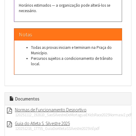
Horários estimados — a organização pode alterá-los se
necessário.
Notas
Todas as provas iniciam e terminam na Praça do
Município.
Percursos sujeitos a condicionamento de trânsito
local.
Documentos
Normas de Funcionamento Desportivo
120251112_192810_SaoSilvestreDeMortaguaEKidsRace2025Normasv2.pdf
Guia do Atleta S. Silvestre 2025
120251218_17755_GuiaDoAtletaSSilvestre2025Vsf.pdf